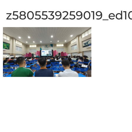
z5805539259019_ed1