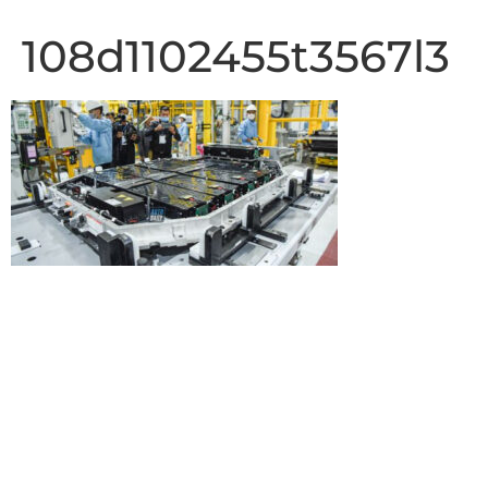
108d1102455t3567l3