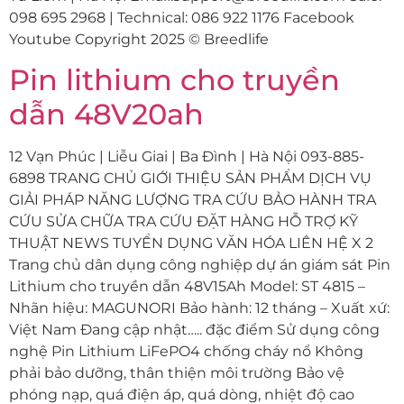
098 695 2968 | Technical: 086 922 1176 Facebook
Youtube Copyright 2025 © Breedlife
Pin lithium cho truyền
dẫn 48V20ah
12 Vạn Phúc | Liễu Giai | Ba Đình | Hà Nội 093-885-
6898 TRANG CHỦ GIỚI THIỆU SẢN PHẨM DỊCH VỤ
GIẢI PHÁP NĂNG LƯỢNG TRA CỨU BẢO HÀNH TRA
CỨU SỬA CHỮA TRA CỨU ĐẶT HÀNG HỖ TRỢ KỸ
THUẬT NEWS TUYỂN DỤNG VĂN HÓA LIÊN HỆ X 2
Trang chủ dân dụng công nghiệp dự án giám sát Pin
Lithium cho truyền dẫn 48V15Ah Model: ST 4815 –
Nhãn hiệu: MAGUNORI Bảo hành: 12 tháng – Xuất xứ:
Việt Nam Đang cập nhật….. đặc điểm Sử dụng công
nghệ Pin Lithium LiFePO4 chống cháy nổ Không
phải bảo dưỡng, thân thiện môi trường Bảo vệ
phóng nạp, quá điện áp, quá dòng, nhiệt độ cao