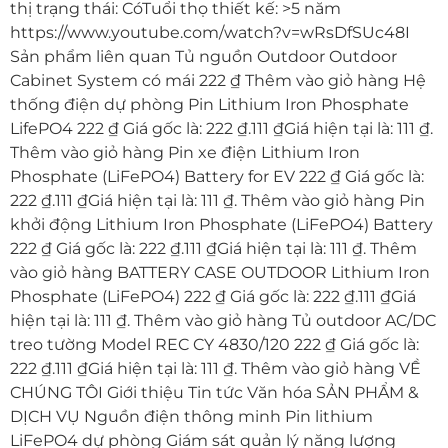
thị trạng thái: CóTuổi thọ thiết kế: >5 năm
https://www.youtube.com/watch?v=wRsDfSUc48I
Sản phẩm liên quan Tủ nguồn Outdoor Outdoor
Cabinet System có mái 222 ₫ Thêm vào giỏ hàng Hệ
thống điện dự phòng Pin Lithium Iron Phosphate
LifePO4 222 ₫ Giá gốc là: 222 ₫.111 ₫Giá hiện tại là: 111 ₫.
Thêm vào giỏ hàng Pin xe điện Lithium Iron
Phosphate (LiFePO4) Battery for EV 222 ₫ Giá gốc là:
222 ₫.111 ₫Giá hiện tại là: 111 ₫. Thêm vào giỏ hàng Pin
khởi động Lithium Iron Phosphate (LiFePO4) Battery
222 ₫ Giá gốc là: 222 ₫.111 ₫Giá hiện tại là: 111 ₫. Thêm
vào giỏ hàng BATTERY CASE OUTDOOR Lithium Iron
Phosphate (LiFePO4) 222 ₫ Giá gốc là: 222 ₫.111 ₫Giá
hiện tại là: 111 ₫. Thêm vào giỏ hàng Tủ outdoor AC/DC
treo tường Model REC CY 4830/120 222 ₫ Giá gốc là:
222 ₫.111 ₫Giá hiện tại là: 111 ₫. Thêm vào giỏ hàng VỀ
CHÚNG TÔI Giới thiệu Tin tức Văn hóa SẢN PHẨM &
DỊCH VỤ Nguồn điện thông minh Pin lithium
LiFePO4 dự phòng Giám sát quản lý năng lượng