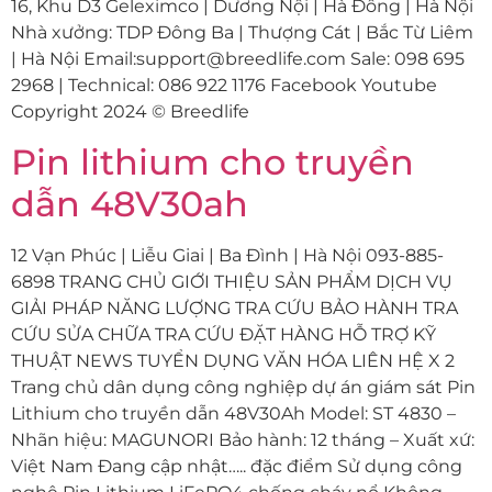
16, Khu D3 Geleximco | Dương Nội | Hà Đông | Hà Nội
Nhà xưởng: TDP Đông Ba | Thượng Cát | Bắc Từ Liêm
| Hà Nội Email:support@breedlife.com Sale: 098 695
2968 | Technical: 086 922 1176 Facebook Youtube
Copyright 2024 © Breedlife
Pin lithium cho truyền
dẫn 48V30ah
12 Vạn Phúc | Liễu Giai | Ba Đình | Hà Nội 093-885-
6898 TRANG CHỦ GIỚI THIỆU SẢN PHẨM DỊCH VỤ
GIẢI PHÁP NĂNG LƯỢNG TRA CỨU BẢO HÀNH TRA
CỨU SỬA CHỮA TRA CỨU ĐẶT HÀNG HỖ TRỢ KỸ
THUẬT NEWS TUYỂN DỤNG VĂN HÓA LIÊN HỆ X 2
Trang chủ dân dụng công nghiệp dự án giám sát Pin
Lithium cho truyền dẫn 48V30Ah Model: ST 4830 –
Nhãn hiệu: MAGUNORI Bảo hành: 12 tháng – Xuất xứ:
Việt Nam Đang cập nhật….. đặc điểm Sử dụng công