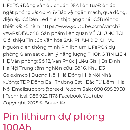
LiFePO4Dòng xả tiêu chuẩn: 25A liên tụcĐiện áp
ngắt phóng xả: 40~44VBảo vệ ngắn mạch, quá dòng,
điện áp: CóĐèn Led hiển thị trạng thái: CóTuổi thọ
thiết kế: >5 năm https://www.youtube.com/watch?
v=wRsDfSUc48I Sản phẩm liên quan VỀ CHÚNG TÔI
Giới thiệu Tin tức Văn hóa SẢN PHẨM & DỊCH VỤ
Nguồn điện thông minh Pin lithium LiFePO4 dự
phòng Giám sát quản lý năng lượng THÔNG TIN LIÊN
HỆ Văn phòng: Số 12, Vạn Phúc | Liễu Giai | Ba Đình |
Hà Nội Trung tâm nghiên cứu: Số 16, Khu D3
Geleximco | Dương Nội | Hà Đông | Hà Nội Nhà
xưởng: TDP Đông Ba | Thượng Cát | Bắc Từ Liêm | Hà
Nội Email:support@breedlife.com Sale: 098 695 2968
| Technical: 086 922 1176 Facebook Youtube
Copyright 2025 © Breedlife
Pin lithium dự phòng
100Ah