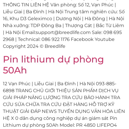
THÔNG TIN LIÊN HỆ Văn phòng: Số 12, Vạn Phúc |
Liễu Giai | Ba Đình | Hà Nội Trung tâm nghiên cứu: Số
16, Khu D3 Geleximco | Dương Nội | Hà Đông | Hà Nội
Nhà xưởng: TDP Đông Ba | Thượng Cát | Bắc Từ Liêm
| Hà Nội Email:support@breedlife.com Sale: 098 695
2968 | Technical: 086 922 1176 Facebook Youtube
Copyright 2024 © Breedlife
Pin lithium dự phòng
50Ah
12 Vạn Phúc | Liễu Giai | Ba Đình | Hà Nội 093-885-
6898 TRANG CHỦ GIỚI THIỆU SẢN PHẨM DỊCH VỤ
GIẢI PHÁP NĂNG LƯỢNG TRA CỨU BẢO HÀNH TRA
CỨU SỬA CHỮA TRA CỨU ĐẶT HÀNG HỖ TRỢ KỸ
THUẬT GIẢI ĐÁP NEWS TUYỂN DỤNG VĂN HÓA LIÊN
HỆ X 0 dân dụng công nghiệp dự án giám sát Pin
Lithium dự phòng 50Ah Model: PR 4850 LIFEPO4