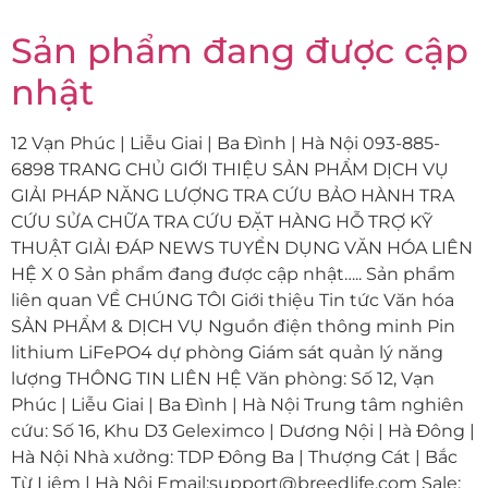
Sản phẩm đang được cập
nhật
12 Vạn Phúc | Liễu Giai | Ba Đình | Hà Nội 093-885-
6898 TRANG CHỦ GIỚI THIỆU SẢN PHẨM DỊCH VỤ
GIẢI PHÁP NĂNG LƯỢNG TRA CỨU BẢO HÀNH TRA
CỨU SỬA CHỮA TRA CỨU ĐẶT HÀNG HỖ TRỢ KỸ
THUẬT GIẢI ĐÁP NEWS TUYỂN DỤNG VĂN HÓA LIÊN
HỆ X 0 Sản phẩm đang được cập nhật….. Sản phẩm
liên quan VỀ CHÚNG TÔI Giới thiệu Tin tức Văn hóa
SẢN PHẨM & DỊCH VỤ Nguồn điện thông minh Pin
lithium LiFePO4 dự phòng Giám sát quản lý năng
lượng THÔNG TIN LIÊN HỆ Văn phòng: Số 12, Vạn
Phúc | Liễu Giai | Ba Đình | Hà Nội Trung tâm nghiên
cứu: Số 16, Khu D3 Geleximco | Dương Nội | Hà Đông |
Hà Nội Nhà xưởng: TDP Đông Ba | Thượng Cát | Bắc
Từ Liêm | Hà Nội Email:support@breedlife.com Sale: