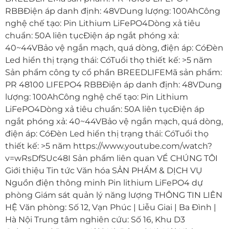
RBBĐiện áp danh định: 48VDung lượng: 100AhCông
nghệ chế tạo: Pin Lithium LiFePO4Dòng xả tiêu
chuẩn: 50A liên tụcĐiện áp ngắt phóng xả:
40~44VBảo vệ ngắn mạch, quá dòng, điện áp: CóĐèn
Led hiển thị trạng thái: CóTuổi thọ thiết kế: >5 năm
Sản phẩm công ty cổ phần BREEDLIFEMã sản phẩm:
PR 48100 LIFEPO4 RBBĐiện áp danh định: 48VDung
lượng: 100AhCông nghệ chế tạo: Pin Lithium
LiFePO4Dòng xả tiêu chuẩn: 50A liên tụcĐiện áp
ngắt phóng xả: 40~44VBảo vệ ngắn mạch, quá dòng,
điện áp: CóĐèn Led hiển thị trạng thái: CóTuổi thọ
thiết kế: >5 năm https://www.youtube.com/watch?
v=wRsDfSUc48I Sản phẩm liên quan VỀ CHÚNG TÔI
Giới thiệu Tin tức Văn hóa SẢN PHẨM & DỊCH VỤ
Nguồn điện thông minh Pin lithium LiFePO4 dự
phòng Giám sát quản lý năng lượng THÔNG TIN LIÊN
HỆ Văn phòng: Số 12, Vạn Phúc | Liễu Giai | Ba Đình |
Hà Nội Trung tâm nghiên cứu: Số 16, Khu D3