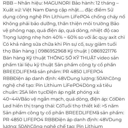
RBB – Nhãn hiệu: MAGUNORI Bảo hành: 12 tháng –
Xuất xứ: Việt Nam Đang cập nhật….. đặc điểm Sử
dụng công nghệ Pin Lithium LiFePO4 chống cháy nổ
Không phải bảo dưỡng, thân thiện môi trường Bảo
vệ phóng nạp, quá điện áp, quá dòng, nhiệt độ cao
Trọng lượng nhẹ hơn 40% ~ 60% so với ắc quy axit chì
Có khả năng sửa chữa khi Pin sự cố, suy giảm tuổi
thọ Bán hàng | 0986952968 Kỹ thuật | 0869221176
Bán hàng Kỹ thuật THÔNG SỐ KỸ THUẬT video sản
phẩm tài liệu kỹ thuật Sản phẩm công ty cổ phần
BREEDLIFEMã sản phẩm: PR 4850 LIFEPO4
RBBĐiện áp danh định: 48VDung lượng: 50AhCông
nghệ chế tạo: Pin Lithium LiFePO4Dòng xả tiêu
chuẩn: 25A liên tụcĐiện áp ngắt phóng xả:
40~44VBảo vệ ngắn mạch, quá dòng, điện áp: CóĐèn
Led hiển thị trạng thái: CóTuổi thọ thiết kế: >5 năm
Sản phẩm công ty cổ phần BREEDLIFEMã sản phẩm:
PR 4850 LIFEPO4 RBBĐiện áp danh định: 48VDung
lượng: 50AhCông nghệ chế tạo: Pin Lithium