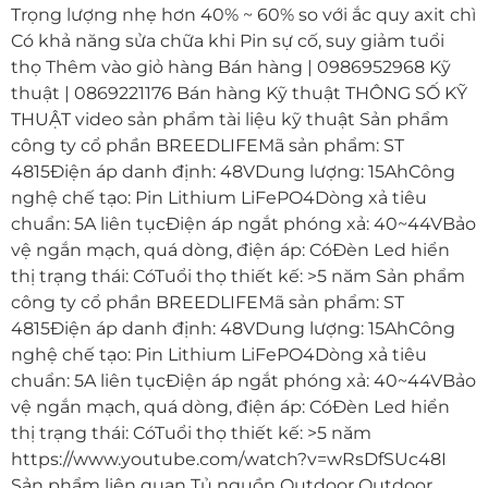
Trọng lượng nhẹ hơn 40% ~ 60% so với ắc quy axit chì
Có khả năng sửa chữa khi Pin sự cố, suy giảm tuổi
thọ Thêm vào giỏ hàng Bán hàng | 0986952968 Kỹ
thuật | 0869221176 Bán hàng Kỹ thuật THÔNG SỐ KỸ
THUẬT video sản phẩm tài liệu kỹ thuật Sản phẩm
công ty cổ phần BREEDLIFEMã sản phẩm: ST
4815Điện áp danh định: 48VDung lượng: 15AhCông
nghệ chế tạo: Pin Lithium LiFePO4Dòng xả tiêu
chuẩn: 5A liên tụcĐiện áp ngắt phóng xả: 40~44VBảo
vệ ngắn mạch, quá dòng, điện áp: CóĐèn Led hiển
thị trạng thái: CóTuổi thọ thiết kế: >5 năm Sản phẩm
công ty cổ phần BREEDLIFEMã sản phẩm: ST
4815Điện áp danh định: 48VDung lượng: 15AhCông
nghệ chế tạo: Pin Lithium LiFePO4Dòng xả tiêu
chuẩn: 5A liên tụcĐiện áp ngắt phóng xả: 40~44VBảo
vệ ngắn mạch, quá dòng, điện áp: CóĐèn Led hiển
thị trạng thái: CóTuổi thọ thiết kế: >5 năm
https://www.youtube.com/watch?v=wRsDfSUc48I
Sản phẩm liên quan Tủ nguồn Outdoor Outdoor