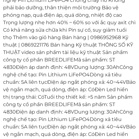
nghệ Pin Lithium LiFePO4 chống cháy nổ Không
phải bảo dưỡng, thân thiện môi trường Bảo vệ
phóng nạp, quá điện áp, quá dòng, nhiệt độ cao
Trọng lượng nhẹ hơn 40% ~ 60% so với ắc quy axit chì
Có khả năng sửa chữa khi Pin sự cố, suy giảm tuổi
thọ Thêm vào giỏ hàng Bán hàng | 0986952968 Kỹ
thuật | 0869221176 Bán hàng Kỹ thuật THÔNG SỐ KỸ
THUẬT video sản phẩm tài liệu kỹ thuật Sản phẩm
công ty cổ phần BREEDLIFEMã sản phẩm: ST
4830Điện áp danh định: 48VDung lượng: 30AhCông
nghệ chế tạo: Pin Lithium LiFePO4Dòng xả tiêu
chuẩn: 5A liên tụcĐiện áp ngắt phóng xả: 40~44VBảo
vệ ngắn mạch, quá dòng, điện áp: CóĐèn Led hiển
thị trạng thái: CóTuổi thọ thiết kế: >5 năm Sản phẩm
công ty cổ phần BREEDLIFEMã sản phẩm: ST
4830Điện áp danh định: 48VDung lượng: 30AhCông
nghệ chế tạo: Pin Lithium LiFePO4Dòng xả tiêu
chuẩn: 5A liên tụcĐiện áp ngắt phóng xả: 40~44VBảo
vệ ngắn mạch, quá dòng, điện áp: CóĐèn Led hiển