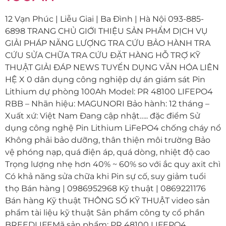
12 Vạn Phúc | Liễu Giai | Ba Đình | Hà Nội 093-885-
6898 TRANG CHỦ GIỚI THIỆU SẢN PHẨM DỊCH VỤ
GIẢI PHÁP NĂNG LƯỢNG TRA CỨU BẢO HÀNH TRA
CỨU SỬA CHỮA TRA CỨU ĐẶT HÀNG HỖ TRỢ KỸ
THUẬT GIẢI ĐÁP NEWS TUYỂN DỤNG VĂN HÓA LIÊN
HỆ X 0 dân dụng công nghiệp dự án giám sát Pin
Lithium dự phòng 100Ah Model: PR 48100 LIFEPO4
RBB – Nhãn hiệu: MAGUNORI Bảo hành: 12 tháng –
Xuất xứ: Việt Nam Đang cập nhật….. đặc điểm Sử
dụng công nghệ Pin Lithium LiFePO4 chống cháy nổ
Không phải bảo dưỡng, thân thiện môi trường Bảo
vệ phóng nạp, quá điện áp, quá dòng, nhiệt độ cao
Trọng lượng nhẹ hơn 40% ~ 60% so với ắc quy axit chì
Có khả năng sửa chữa khi Pin sự cố, suy giảm tuổi
thọ Bán hàng | 0986952968 Kỹ thuật | 0869221176
Bán hàng Kỹ thuật THÔNG SỐ KỸ THUẬT video sản
phẩm tài liệu kỹ thuật Sản phẩm công ty cổ phần
BREEDLIFEMã sản phẩm: PR 48100 LIFEPO4