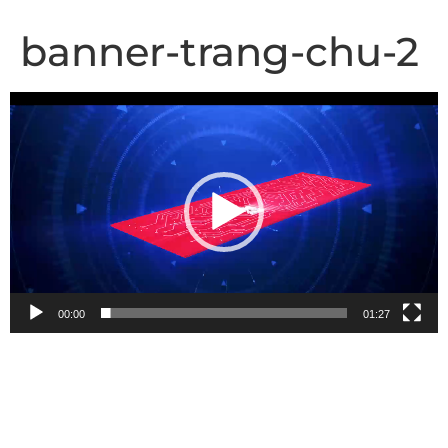
banner-trang-chu-2
Trình
chơi
Video
00:00
01:27