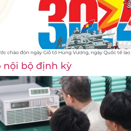
ớc chào đón ngày Giỗ tổ Hùng Vương, ngày Quốc tế lao
 nội bộ định kỳ