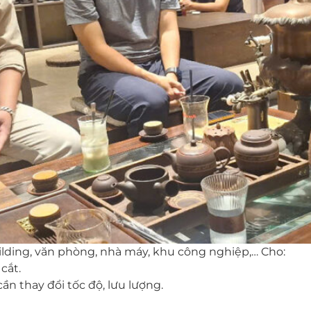
lding, văn phòng, nhà máy, khu công nghiệp,… Cho:
cắt.
ần thay đổi tốc độ, lưu lượng.