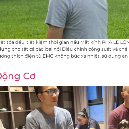
tỏa đều, tiết kiệm thời gian nấu Mặt kính PHA LÊ LỚN si
ụng cho tất cả các loại nồi Điều chỉnh công suất và c
 Tương thích điện từ EMC không bức xạ nhiệt, sử dụng an
Động Cơ