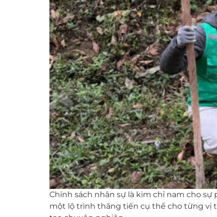
Chính sách nhân sự là kim chỉ nam cho sự p
một lộ trình thăng tiến cụ thể cho từng v