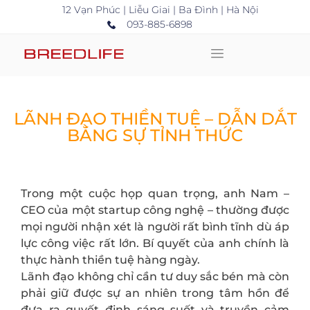
12 Vạn Phúc | Liễu Giai | Ba Đình | Hà Nội
093-885-6898
LÃNH ĐẠO THIỀN TUỆ – DẪN DẮT
BẰNG SỰ TỈNH THỨC
Trong một cuộc họp quan trọng, anh Nam –
CEO của một startup công nghệ – thường được
mọi người nhận xét là người rất bình tĩnh dù áp
lực công việc rất lớn. Bí quyết của anh chính là
thực hành thiền tuệ hàng ngày.
Lãnh đạo không chỉ cần tư duy sắc bén mà còn
phải giữ được sự an nhiên trong tâm hồn để
đưa ra quyết định sáng suốt và truyền cảm