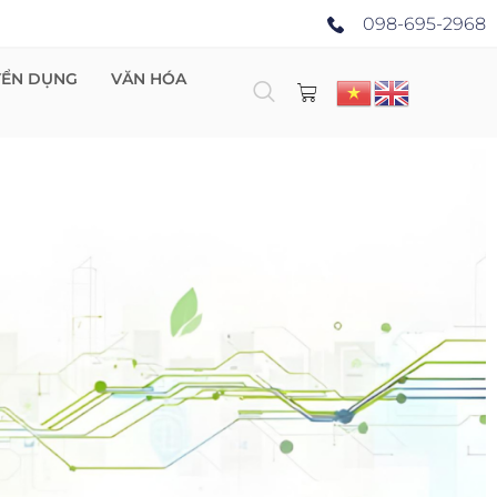
098-695-2968
YỂN DỤNG
VĂN HÓA