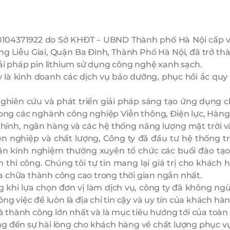
04371922 do Sở KHĐT – UBND Thành phố Hà Nội cấp và
ờng Liễu Giai, Quận Ba Đình, Thành Phố Hà Nội, đã trở
iải pháp pin lithium sử dụng công nghệ xanh sạch.
 kinh doanh các dịch vụ bảo dưỡng, phục hồi ắc quy và
ên cứu và phát triển giải pháp sáng tạo ứng dụng c
ng các nghành công nghiệp Viễn thông, Điện lực, Hàng 
 chính, ngân hàng và các hệ thống năng lượng mặt trờ
 nghiệp và chất lượng, Công ty đã đầu tư hệ thống tran
ặn kinh nghiệm thường xuyên tổ chức các buổi đào tạ
thi công. Chúng tôi tự tin mang lại giá trị cho khách 
sửa chữa thành công cao trong thời gian ngắn nhất.
 lựa chọn đơn vị làm dịch vụ, công ty đã không ngừng
ng việc để luôn là địa chỉ tin cậy và uy tín của khách hàn
 thành công lớn nhất và là mục tiêu hướng tới của toàn 
g đến sự hài lòng cho khách hàng về chất lượng phục vụ 