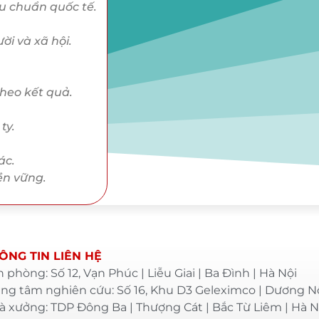
u chuẩn quốc tế.
ời và xã hội.
heo kết quả.
ty.
ác.
ền vững.
ÔNG TIN LIÊN HỆ
 phòng: Số 12, Vạn Phúc | Liễu Giai | Ba Đình | Hà Nội
ng tâm nghiên cứu: Số 16, Khu D3 Geleximco | Dương Nộ
 xưởng: TDP Đông Ba | Thượng Cát | Bắc Từ Liêm | Hà N