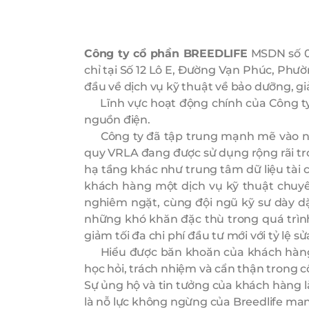
Công ty cổ phần BREEDLIFE
MSDN số 01
chỉ tại Số 12 Lô E, Đường Vạn Phúc, Phư
đầu về dịch vụ kỹ thuật về bảo dưỡng, g
Lĩnh vực hoạt động chính của Công ty là
nguồn điện.
Công ty đã tập trung mạnh mẽ vào nghi
quy VRLA đang được sử dụng rộng rãi tro
hạ tầng khác như trung tâm dữ liệu tài
khách hàng một dịch vụ kỹ thuật chuyên
nghiêm ngặt, cùng đội ngũ kỹ sư dày d
những khó khăn đặc thù trong quá trình 
giảm tối đa chi phí đầu tư mới với tỷ lệ 
Hiểu được băn khoăn của khách hàng khi
học hỏi, trách nhiệm và cẩn thận trong cô
Sự ủng hộ và tin tưởng của khách hàng là
là nỗ lực không ngừng của Breedlife man