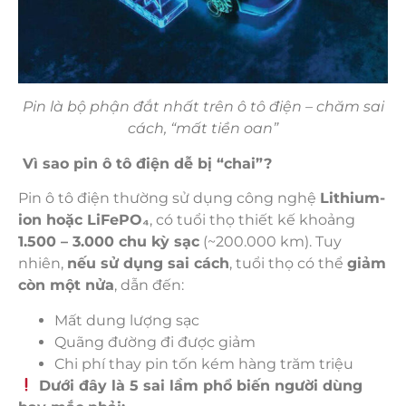
Pin là bộ phận đắt nhất trên ô tô điện – chăm sai
cách, “mất tiền oan”
Vì sao pin ô tô điện dễ bị “chai”?
Pin ô tô điện thường sử dụng công nghệ
Lithium-
ion hoặc LiFePO
₄
, có tuổi thọ thiết kế khoảng
1.500 – 3.000 chu kỳ sạc
(~200.000 km). Tuy
nhiên,
nếu sử dụng sai cách
, tuổi thọ có thể
giảm
còn một nửa
, dẫn đến:
Mất dung lượng sạc
Quãng đường đi được giảm
Chi phí thay pin tốn kém hàng trăm triệu
Dưới đây là 5 sai lầm phổ biến người dùng