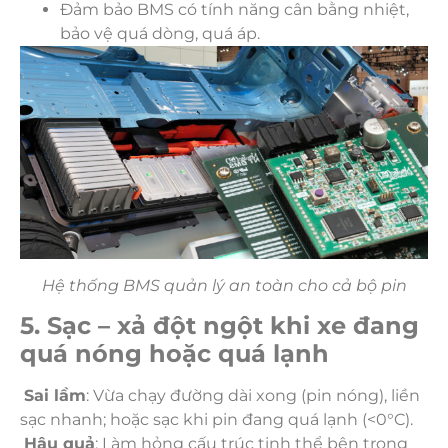
Đảm bảo BMS có tính năng cân bằng nhiệt,
bảo vệ quá dòng, quá áp.
Hệ thống BMS quản lý an toàn cho cả bộ pin
5. Sạc – xả đột ngột khi xe đang
quá nóng hoặc quá lạnh
Sai lầm
: Vừa chạy đường dài xong (pin nóng), liền
sạc nhanh; hoặc sạc khi pin đang quá lạnh (<0°C).
Hậu quả
: Làm hỏng cấu trúc tinh thể bên trong