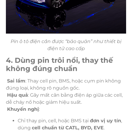
Pin ô tô điện cần được “bảo quản” như thiết bị
điện tử cao cấp
4. Dùng pin trôi nổi, thay thế
không đúng chuẩn
Sai lầm
: Thay cell pin, BMS, hoặc cụm pin không
đúng loại, không rõ nguồn gốc.
Hậu quả
: Gây mất cân bằng điện áp giữa các cell,
dễ cháy nổ hoặc giảm hiệu suất.
Khuyến nghị
:
Chỉ thay pin, cell, hoặc BMS tại
đơn vị uy tín
,
dùng
cell chuẩn từ CATL, BYD, EVE
.