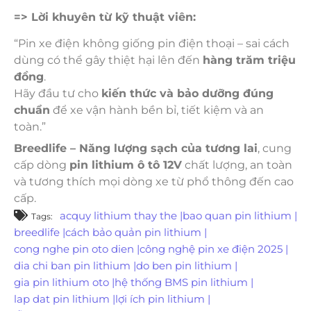
=> Lời khuyên từ kỹ thuật viên:
“Pin xe điện không giống pin điện thoại – sai cách
dùng có thể gây thiệt hại lên đến
hàng trăm triệu
đồng
.
Hãy đầu tư cho
kiến thức và bảo dưỡng đúng
chuẩn
để xe vận hành bền bỉ, tiết kiệm và an
toàn.”
Breedlife – Năng lượng sạch của tương lai
, cung
cấp dòng
pin lithium ô tô 12V
chất lượng, an toàn
và tương thích mọi dòng xe từ phổ thông đến cao
cấp.
acquy lithium thay the
|
bao quan pin lithium
|
Tags:
breedlife
|
cách bảo quản pin lithium
|
cong nghe pin oto dien
|
công nghệ pin xe điện 2025
|
dia chi ban pin lithium
|
do ben pin lithium
|
gia pin lithium oto
|
hệ thống BMS pin lithium
|
lap dat pin lithium
|
lợi ích pin lithium
|