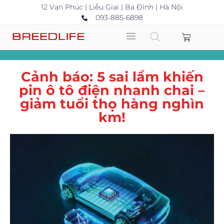
12 Vạn Phúc | Liễu Giai | Ba Đình | Hà Nội
093-885-6898
Cảnh báo: 5 sai lầm khiến
pin ô tô điện nhanh chai –
giảm tuổi thọ hàng nghìn
km!