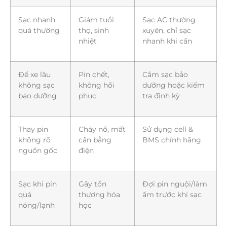
Sạc nhanh
Giảm tuổi
Sạc AC thường
quá thường
thọ, sinh
xuyên, chỉ sạc
nhiệt
nhanh khi cần
Để xe lâu
Pin chết,
Cắm sạc bảo
không sạc
không hồi
dưỡng hoặc kiểm
bảo dưỡng
phục
tra định kỳ
Thay pin
Cháy nổ, mất
Sử dụng cell &
không rõ
cân bằng
BMS chính hãng
nguồn gốc
điện
Sạc khi pin
Gây tổn
Đợi pin nguội/làm
quá
thương hóa
ấm trước khi sạc
nóng/lạnh
học