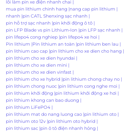
lỗi làm pin xe điện nhanh chai
|
mua pin lithium chinh hang
|
nang cap pin lithium
|
nhanh
|
pin CATL Shenxing sạc nhanh
|
pin hỗ trợ sạc nhanh
|
pin khởi động ô tô
|
pin LFP Blade vs pin Lithium‑Ion
|
pin LFP sạc nhanh
|
pin lifepo4 cong nghiep
|
pin lifepo4 xe hoi
|
Pin lithium
|
Pin lithium an toàn
|
pin lithium ben lau
|
pin lithium cao cap
|
pin lithium cho xe dien cho hang
|
pin lithium cho xe dien hyundai
|
pin lithium cho xe dien mini
|
pin lithium cho xe dien vinfast
|
pin lithium cho xe hybrid
|
pin lithium chong chay no
|
pin lithium chong nuoc
|
pin lithium cong nghe moi
|
pin lithium khởi động
|
pin lithium khởi động xe hơi
|
pin lithium khong can bao duong
|
pin lithium LiFePO4
|
pin lithium mat do nang luong cao
|
pin lithium oto
|
pin lithium oto 12v
|
pin lithium oto hybrid
|
pin lithium sac
|
pin ô tô điện nhanh hỏng
|