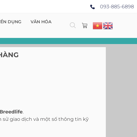
093-885-6898
YỂN DỤNG
VĂN HÓA
 HÀNG
Breedlife
.
ch sử giao dịch và một số thông tin kỹ