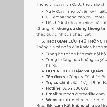
Thông tin cá nhân được thu thập chỉ
Xử lý đơn hàng, tư vấn kỹ thuật
Gửi email thông báo, thư mời sự
Liên hệ khi cần xác minh, xác n
Chúng tôi
không sử dụng thông tin
theo quy định của pháp luật.
THỜI GIAN LƯU TRỮ THÔNG T
Thông tin cá nhân của khách hàng sẽ
Trong hệ thống bảo mật nội bộ 
Trong trường hợp không có yêu 
hàng.
ĐƠN VỊ THU THẬP VÀ QUẢN L
Tên đơn vị:
Công ty Cổ phần Bre
Trụ sở chính:
Số 12 Vạn Phúc, B
Hotline:
0964 386 693
Email:
support@breedlife.com
Website:
https://breedlife.com
Breedlife
cam kết không chia sẻ th