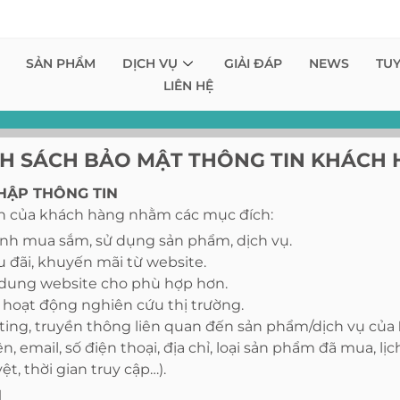
SẢN PHẨM
DỊCH VỤ
GIẢI ĐÁP
NEWS
TU
LIÊN HỆ
H SÁCH BẢO MẬT THÔNG TIN KHÁCH
HẬP THÔNG TIN
ân của khách hàng nhằm các mục đích:
ình mua sắm, sử dụng sản phẩm, dịch vụ.
 đãi, khuyến mãi từ website.
i dung website cho phù hợp hơn.
 hoạt động nghiên cứu thị trường.
ting, truyền thông liên quan đến sản phẩm/dịch vụ của
n, email, số điện thoại, địa chỉ, loại sản phẩm đã mua, lị
yệt, thời gian truy cập…).
N