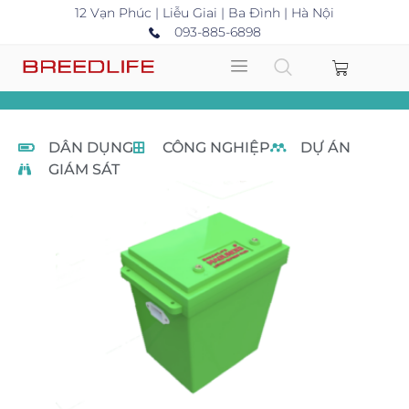
12 Vạn Phúc | Liễu Giai | Ba Đình | Hà Nội
093-885-6898
DÂN DỤNG
CÔNG NGHIỆP
DỰ ÁN
GIÁM SÁT