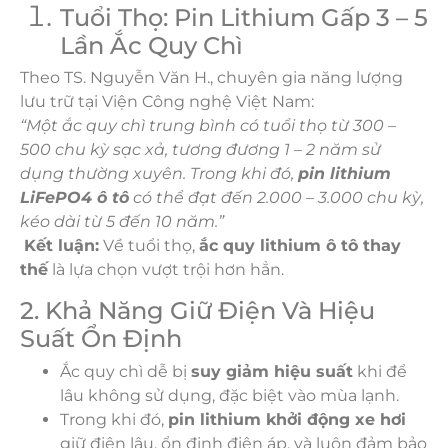
Tuổi Thọ: Pin Lithium Gấp 3 – 5
Lần Ắc Quy Chì
Theo TS. Nguyễn Văn H., chuyên gia năng lượng
lưu trữ tại Viện Công nghệ Việt Nam:
“Một ắc quy chì trung bình có tuổi thọ từ 300 –
500 chu kỳ sạc xả, tương đương 1 – 2 năm sử
dụng thường xuyên. Trong khi đó,
pin lithium
LiFePO4 ô tô
có thể đạt đến 2.000 – 3.000 chu kỳ,
kéo dài từ 5 đến 10 năm.”
Kết luận:
Về tuổi thọ,
ắc quy lithium ô tô thay
thế
là lựa chọn vượt trội hơn hẳn.
2. Khả Năng Giữ Điện Và Hiệu
Suất Ổn Định
Ắc quy chì dễ bị
suy giảm hiệu suất
khi để
lâu không sử dụng, đặc biệt vào mùa lạnh.
Trong khi đó,
pin lithium khởi động xe hơi
giữ điện lâu, ổn định điện áp, và luôn đảm bảo