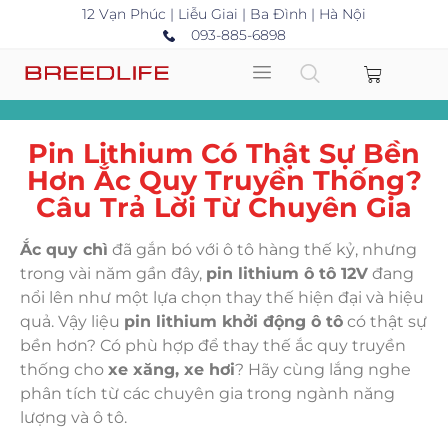
12 Vạn Phúc | Liễu Giai | Ba Đình | Hà Nội
093-885-6898
Pin Lithium Có Thật Sự Bền
Hơn Ắc Quy Truyền Thống?
Câu Trả Lời Từ Chuyên Gia
Ắc quy chì
đã gắn bó với ô tô hàng thế kỷ, nhưng
trong vài năm gần đây,
pin lithium ô tô 12V
đang
nổi lên như một lựa chọn thay thế hiện đại và hiệu
quả. Vậy liệu
pin lithium khởi động ô tô
có thật sự
bền hơn? Có phù hợp để thay thế ắc quy truyền
thống cho
xe xăng, xe hơi
? Hãy cùng lắng nghe
phân tích từ các chuyên gia trong ngành năng
lượng và ô tô.