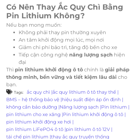
Có Nên Thay Ắc Quy Chì Bằng
Pin Lithium Không?
Nếu bạn mong muốn:
Không phải thay pin thường xuyên
An tâm khởi động mọi lúc, mọi nơi
Giảm chi phí bảo trì, tăng độ bền cho xe
Tiếp cận công nghệ
năng lượng sạch
hiện
đại
Thì
pin lithium khởi động ô tô
chính là
giải pháp
thông minh, bền vững và tiết kiệm lâu dài
cho
bạn.
ắc quy chì
|
ắc quy lithium ô tô thay thế
|
Tags:
BMS – hệ thống bảo vệ
|
hiệu suất điện áp ổn định
|
không cần bảo dưỡng
|
Năng lượng sạch
|
Pin lithium
|
pin lithium cho xe xăng
|
Pin lithium khởi động ô tô
|
pin lithium khởi động xe hơi
|
pin lithium LiFePO4 ô tô
|
pin lithium ô tô 12V
|
tái chế pin lithium
|
thay ắc quy truyền thống