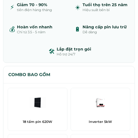
Giảm 70 - 90%
Tuổi thọ trên 25 năm
⚡
☀️
tiền điện hàng tháng
Hiệu suất bền bỉ
Hoàn vốn nhanh
Nâng cấp pin lưu trữ
💰
🔋
Chỉ từ 3.5 - 5 năm
Dễ dàng
Lắp đặt trọn gói
🛠️
Hỗ trợ 24/7
COMBO BAO GỒM
18 tấm pin 620W
Inverter 5kW