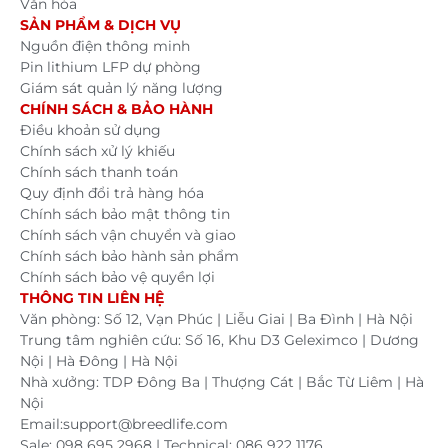
Văn hóa
SẢN PHẨM & DỊCH VỤ
Nguồn điện thông minh
Pin lithium LFP dự phòng
Giám sát quản lý năng lượng
CHÍNH SÁCH & BẢO HÀNH
Điều khoản sử dụng
Chính sách xử lý khiếu
Chính sách thanh toán
Quy định đổi trả hàng hóa
Chính sách bảo mật thông tin
Chính sách vận chuyển và giao
Chính sách bảo hành sản phẩm
Chính sách bảo vệ quyền lợi
THÔNG TIN LIÊN HỆ
Văn phòng: Số 12, Vạn Phúc | Liễu Giai | Ba Đình | Hà Nội
Trung tâm nghiên cứu: Số 16, Khu D3 Geleximco | Dương
Nội | Hà Đông | Hà Nội
Nhà xưởng: TDP Đông Ba | Thượng Cát | Bắc Từ Liêm | Hà
Nội
Email:support@breedlife.com
Sale: 098 695 2968 | Technical: 086 922 1176