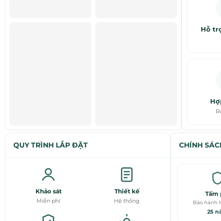
Hỗ tr
Hợ
R
QUY TRÌNH LẮP ĐẶT
CHÍNH SÁC
Khảo sát
Thiết kế
Tấm 
Miễn phí
Hệ thống
Bảo hành h
25 