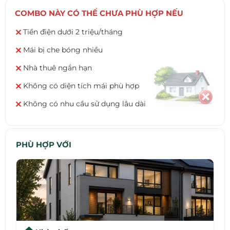
COMBO NÀY CÓ THỂ CHƯA PHÙ HỢP NẾU
Tiền điện dưới 2 triệu/tháng
✕
Mái bị che bóng nhiều
✕
Nhà thuê ngắn hạn
✕
Không có diện tích mái phù hợp
✕
Không có nhu cầu sử dụng lâu dài
✕
PHÙ HỢP VỚI