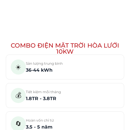
COMBO ĐIỆN MẶT TRỜI HÒA LƯỚI
10KW
Sản lượng trung bình
☀️
36-44 kWh
Tiết kiệm mỗi tháng
💰
1.8TR - 3.8TR
Hoàn vốn chỉ từ
🔄
3.5 - 5 năm