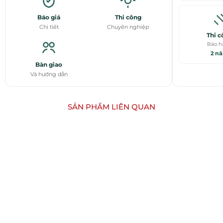
Báo giá
Thi công
Chi tiết
Chuyên nghiệp
Thi c
Bảo h
2 n
Bàn giao
Và hướng dẫn
SẢN PHẨM LIÊN QUAN