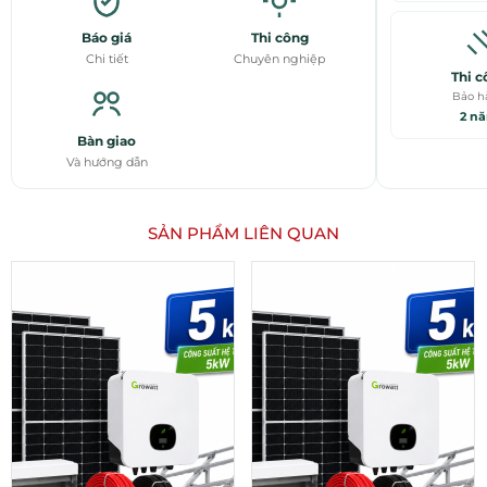
Báo giá
Thi công
Chi tiết
Chuyên nghiệp
Thi c
Bảo h
2 n
Bàn giao
Và hướng dẫn
SẢN PHẨM LIÊN QUAN