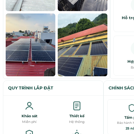
Hỗ tr
Hợ
R
QUY TRÌNH LẮP ĐẶT
CHÍNH SÁC
Khảo sát
Thiết kế
Tấm 
Miễn phí
Hệ thống
Bảo hành h
25 