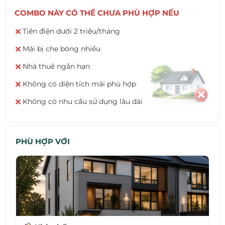
COMBO NÀY CÓ THỂ CHƯA PHÙ HỢP NẾU
Tiền điện dưới 2 triệu/tháng
✕
Mái bị che bóng nhiều
✕
Nhà thuê ngắn hạn
✕
Không có diện tích mái phù hợp
✕
Không có nhu cầu sử dụng lâu dài
✕
PHÙ HỢP VỚI