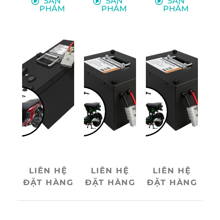
SẢN
SẢN
SẢN
PHẨM
PHẨM
PHẨM
Model:
Model:
Model:
VEL-7220
133M-4812
133S-4820
- Điện áp
Điện áp
Điện áp
định danh:
định danh:
định danh:
73,6V
51,2V
51,2V
- Dung
Dung
Dung
lượng:
lượng: 12Ah
lượng:
20Ah
Loại cell
20Ah
- Loại cell
pin: LFP
Loại cell
pin: LFP
(Lithium
pin: LFP
(Lithium
Iron
(Lithium
Iron
Phosphate)
Iron
Phosphate)
LED hiển
Phosphate)
LIÊN HỆ
LIÊN HỆ
LIÊN HỆ
- LED hiển
thị: Trạng
LED hiển
ĐẶT HÀNG
ĐẶT HÀNG
ĐẶT HÀNG
thị: Trạng
thái điện
thị: Trạng
thái điện
áp (Volt)
thái điện
áp (Volt)
Dòng
áp (Volt)
- Dòng
sạc/xả tối
Dòng