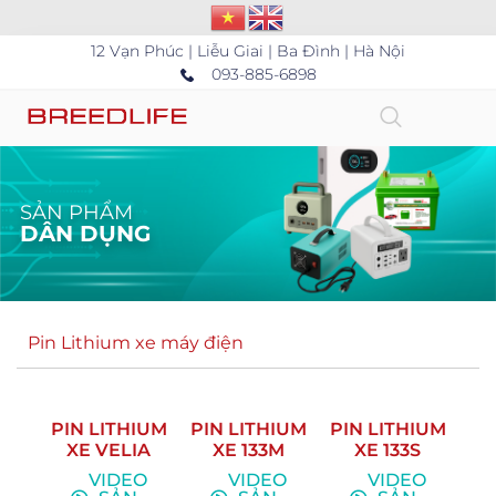
12 Vạn Phúc | Liễu Giai | Ba Đình | Hà Nội
093-885-6898
SẢN PHẨM
DÂN DỤNG
Pin Lithium xe máy điện
PIN LITHIUM
PIN LITHIUM
PIN LITHIUM
XE VELIA
XE 133M
XE 133S
VIDEO
VIDEO
VIDEO