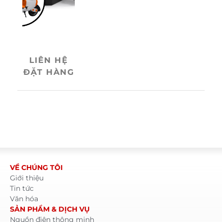
Loại cell
pin: LFP
(Lithium
Iron
Phosphate)
LED hiển
LIÊN HỆ
thị: Trạng
ĐẶT HÀNG
thái điện
áp (Volt)
Dòng
sạc/xả tối
đa: 25A –
phù hợp xe
nhỏ gọn
Hệ BMS:
Bảo vệ quá
VỀ CHÚNG TÔI
áp, quá
Giới thiệu
dòng
Tin tức
Văn hóa
SẢN PHẨM & DỊCH VỤ
Nguồn điện thông minh