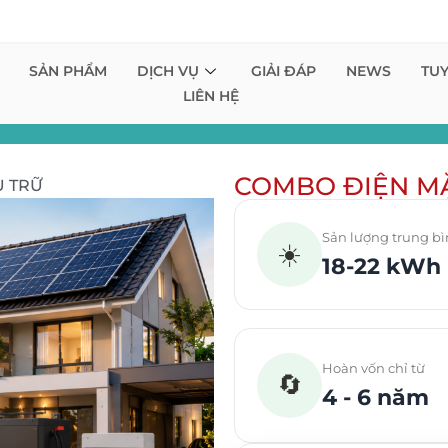
SẢN PHẨM
DỊCH VỤ
GIẢI ĐÁP
NEWS
TU
LIÊN HỆ
COMBO ĐIỆN MẶ
U TRỮ
Sản lượng trung b
☀️
18-22 kWh
Hoàn vốn chỉ từ
🔄
4 - 6 năm