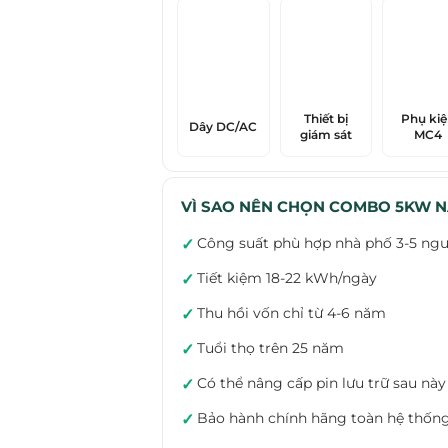
Thiết bị
Phụ ki
Dây DC/AC
giám sát
MC4
VÌ SAO NÊN CHỌN COMBO 5KW N
Công suất phù hợp nhà phố 3-5 ngư
✓
Tiết kiệm 18-22 kWh/ngày
✓
Thu hồi vốn chỉ từ 4-6 năm
✓
Tuổi thọ trên 25 năm
✓
Có thể nâng cấp pin lưu trữ sau này
✓
Bảo hành chính hãng toàn hệ thốn
✓