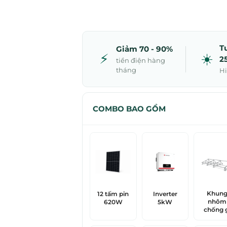
T
Giảm 70 - 90%
⚡
☀️
2
tiền điện hàng
tháng
Hi
COMBO BAO GỒM
Khun
12 tấm pin
Inverter
nhôm
620W
5kW
chống g