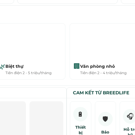
🌿
🏢
Biệt thự
Văn phòng nhỏ
Tiền điện 2 - 5 triệu/tháng
Tiền điện 2 - 4 triệu/tháng
CAM KẾT TỪ BREEDLIFE
🔋
🎧
🛡️
Thiết
Hỗ tr
Bảo
bị
kỹ