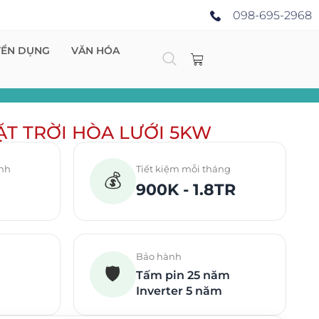
098-695-2968
YỂN DỤNG
VĂN HÓA
T TRỜI HÒA LƯỚI 5KW
ình
Tiết kiệm mỗi tháng
💰
900K - 1.8TR
Bảo hành
🛡️
Tấm pin 25 năm
Inverter 5 năm