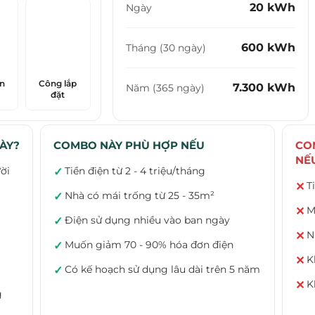
20 kWh
Ngày
600 kWh
Tháng (30 ngày)
ện
Công lắp
7.300 kWh
Năm (365 ngày)
đặt
ÀY?
COMBO NÀY PHÙ HỢP NẾU
CO
NẾ
ời
Tiền điện từ 2 - 4 triệu/tháng
✓
T
✕
Nhà có mái trống từ 25 - 35m²
✓
M
✕
Điện sử dụng nhiều vào ban ngày
✓
N
✕
Muốn giảm 70 - 90% hóa đơn điện
✓
K
✕
Có kế hoạch sử dụng lâu dài trên 5 năm
✓
K
✕
g