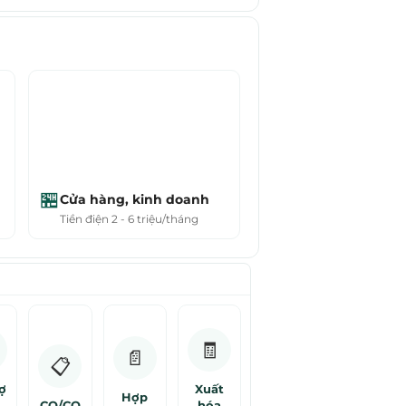
🏪
Cửa hàng, kinh doanh
Tiền điện 2 - 6 triệu/tháng
🧾
📄
📋
ợ
Xuất
Hợp
CO/CQ
hóa