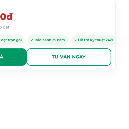
00đ
p đặt
 đặt trọn gói
✓ Bảo hành 25 năm
✓ Hỗ trợ kỹ thuật 24/7
IÁ
TƯ VẤN NGAY