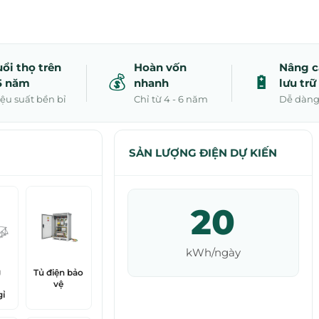
uổi thọ trên
Hoàn vốn
Nâng c
💰
🔋
5 năm
nhanh
lưu trữ
ệu suất bền bỉ
Chỉ từ 4 - 6 năm
Dễ dàn
SẢN LƯỢNG ĐIỆN DỰ KIẾN
20
kWh/ngày
g
Tủ điện bảo
vệ
ỉ