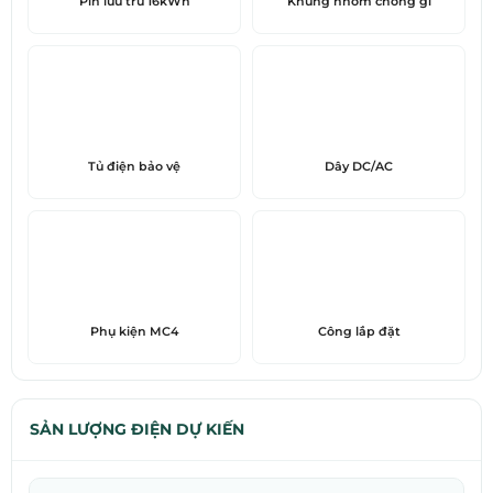
Pin lưu trữ 16kWh
Khung nhôm chống gỉ
Tủ điện bảo vệ
Dây DC/AC
Phụ kiện MC4
Công lắp đặt
SẢN LƯỢNG ĐIỆN DỰ KIẾN