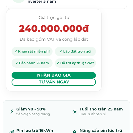
Inverter 5 năm
Giá trọn gói từ
240.000.000đ
Đã bao gồm VAT và công lắp đặt
✓ Khảo sát miễn phí
✓ Lắp đặt trọn gói
✓ Bảo hành 25 năm
✓ Hỗ trợ kỹ thuật 24/7
NHẬN BÁO GIÁ
TƯ VẤN NGAY
Giảm 70 - 90%
Tuổi thọ trên 25 năm
⚡
☀️
tiền điện hàng tháng
Hiệu suất bền bỉ
Pin lưu trữ 16kWh
Nâng cấp pin lưu trữ
💰
🔋