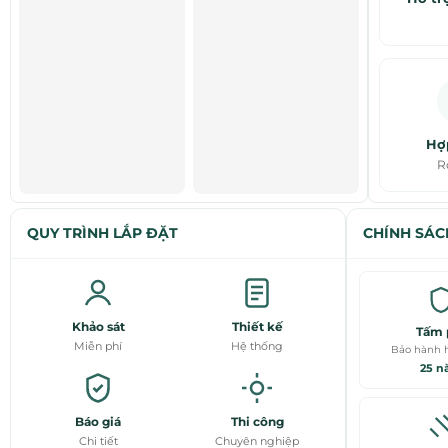
Hợ
R
QUY TRÌNH LẮP ĐẶT
CHÍNH SÁC
Khảo sát
Thiết kế
Tấm 
Miễn phí
Hệ thống
Bảo hành h
25 
Báo giá
Thi công
Chi tiết
Chuyên nghiệp