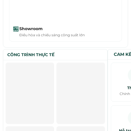
🏪
Showroom
Điều hòa và chiếu sáng công suất lớn
CAM KẾ
CÔNG TRÌNH THỰC TẾ
Th
Chính
Hỗ tr