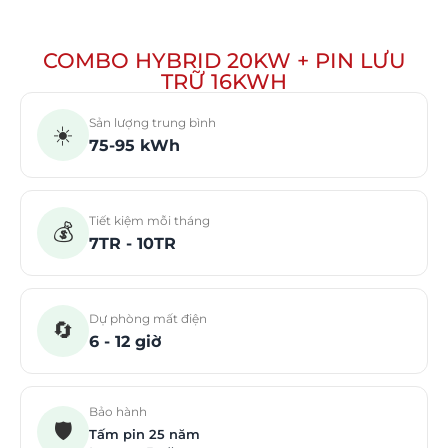
COMBO HYBRID 20KW + PIN LƯU
TRỮ 16KWH
Sản lượng trung bình
☀️
75-95 kWh
Tiết kiệm mỗi tháng
💰
7TR - 10TR
Dự phòng mất điện
🔄
6 - 12 giờ
Bảo hành
🛡️
Tấm pin 25 năm