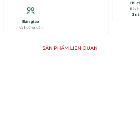
Thi c
Bảo h
2 n
Bàn giao
Và hướng dẫn
SẢN PHẨM LIÊN QUAN