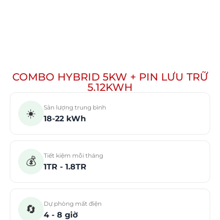
COMBO HYBRID 5KW + PIN LƯU TRỮ
5.12KWH
Sản lượng trung bình
☀️
18-22 kWh
Tiết kiệm mỗi tháng
💰
1TR - 1.8TR
Dự phòng mất điện
🔄
4 - 8 giờ