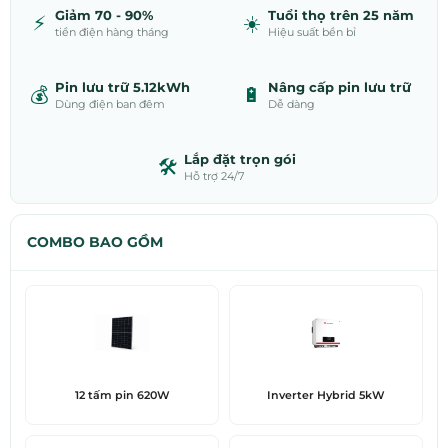
Giảm 70 - 90%
Tuổi thọ trên 25 năm
⚡
☀️
tiền điện hàng tháng
Hiệu suất bền bỉ
Pin lưu trữ 5.12kWh
Nâng cấp pin lưu trữ
💰
🔋
Dùng điện ban đêm
Dễ dàng
Lắp đặt trọn gói
🛠️
Hỗ trợ 24/7
COMBO BAO GỒM
12 tấm pin 620W
Inverter Hybrid 5kW