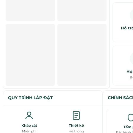
Hỗ tr
Hợ
R
QUY TRÌNH LẮP ĐẶT
CHÍNH SÁC
Khảo sát
Thiết kế
Tấm 
Miễn phí
Hệ thống
Bảo hành h