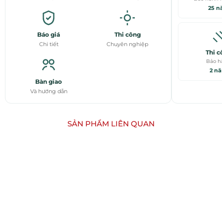
25 
Báo giá
Thi công
Chi tiết
Chuyên nghiệp
Thi c
Bảo h
2 n
Bàn giao
Và hướng dẫn
SẢN PHẨM LIÊN QUAN