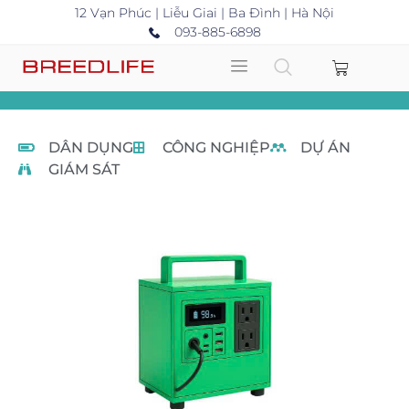
12 Vạn Phúc | Liễu Giai | Ba Đình | Hà Nội
093-885-6898
DÂN DỤNG
CÔNG NGHIỆP
DỰ ÁN
GIÁM SÁT