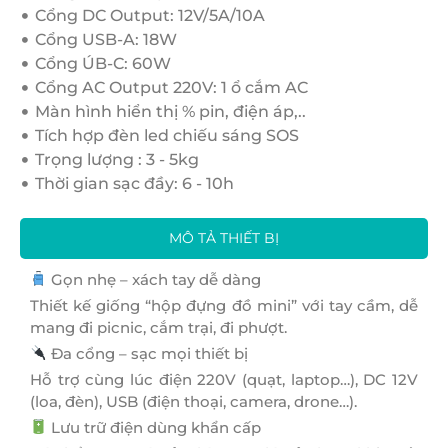
Cổng DC Output: 12V/5A/10A
Cổng USB-A: 18W
Cổng ÚB-C: 60W
Cổng AC Output 220V: 1 ổ cắm AC
Màn hình hiển thị % pin, điện áp,..
Tích hợp đèn led chiếu sáng SOS
Trọng lượng : 3 - 5kg
Thời gian sạc đầy: 6 - 10h
MÔ TẢ THIẾT BỊ
Gọn nhẹ – xách tay dễ dàng
Thiết kế giống “hộp đựng đồ mini” với tay cầm, dễ
mang đi picnic, cắm trại, đi phượt.
Đa cổng – sạc mọi thiết bị
Hỗ trợ cùng lúc điện 220V (quạt, laptop…), DC 12V
(loa, đèn), USB (điện thoại, camera, drone…).
Lưu trữ điện dùng khẩn cấp